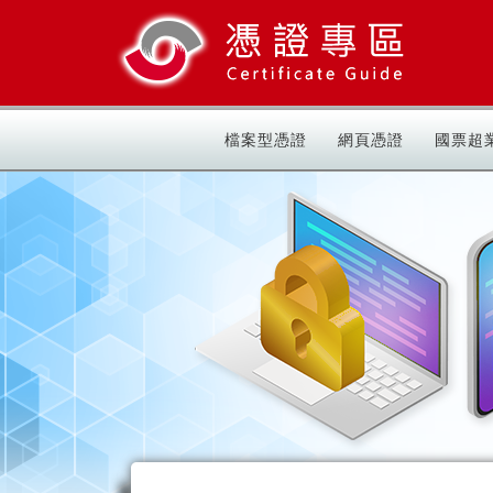
檔案型憑證
網頁憑證
國票超