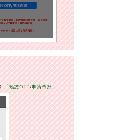
按
「驗證OTP/申請憑證」