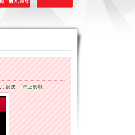
息，請按
「馬上展期」