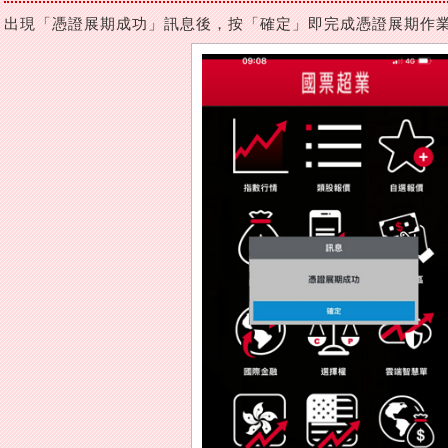
出現「憑證展期成功」訊息後，按「確定」即完成憑證展期作