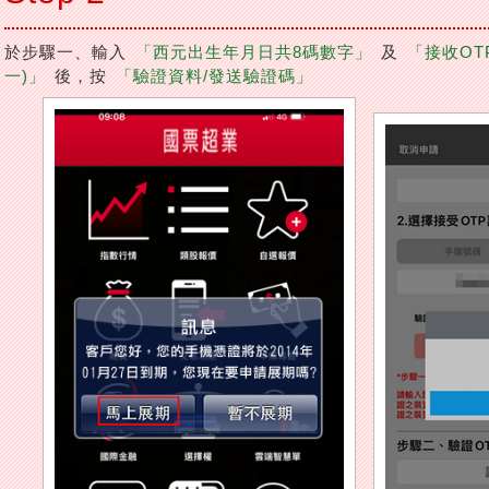
於步驟一、輸入
「西元出生年月日共8碼數字」
及
「接收OT
一)」
後，按
「驗證資料/發送驗證碼」