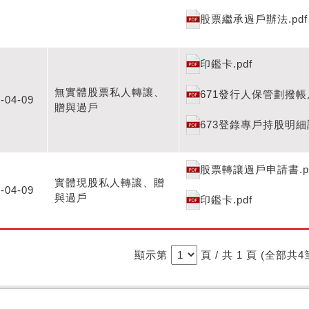
股票繼承過戶辦法.pdf
印鑑卡.pdf
無實體股票私人轉讓、
671發行人保管劃撥帳戶
-04-09
贈與過戶
673登錄專戶持股明細調
股票轉讓過戶申請書.p
實體現股私人轉讓、贈
-04-09
與過戶
印鑑卡.pdf
顯示第
頁 / 共 1 頁 (全部共