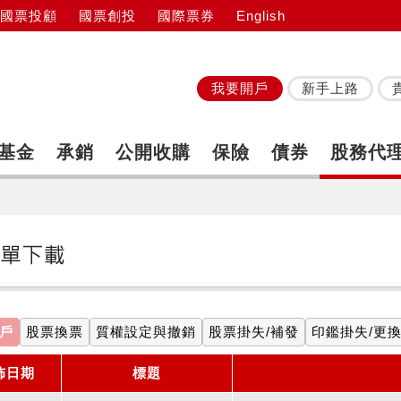
國票投顧
國票創投
國際票券
English
我要開戶
新手上路
基金
承銷
公開收購
保險
債券
股務代
戶
股票換票
質權設定與撤銷
股票掛失/補發
印鑑掛失/更
佈日期
標題