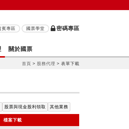
密碼專區
貴賓專區
國票學堂
理
關於國票
首頁
>
股務代理
>
表單下載
換
股票與現金股利領取
其他業務
檔案下載