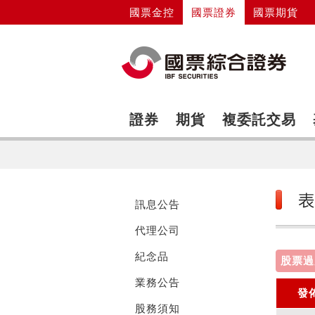
國票金控
國票證券
國票期貨
證券
期貨
複委託交易
訊息公告
代理公司
紀念品
股票過
業務公告
發
股務須知