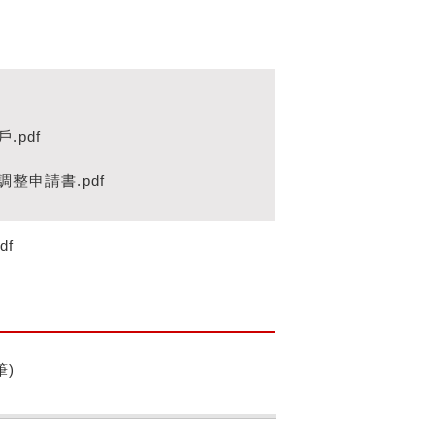
.pdf
整申請書.pdf
df
4筆)