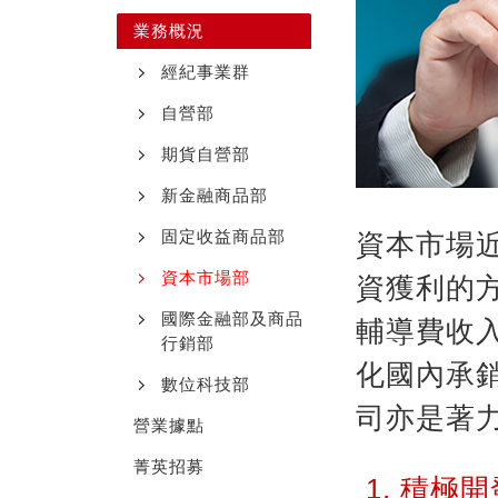
業務概況
經紀事業群
自營部
期貨自營部
新金融商品部
固定收益商品部
資本市場
資本市場部
資獲利的
國際金融部及商品
輔導費收
行銷部
化國內承
數位科技部
司亦是著
營業據點
菁英招募
積極開