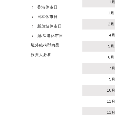
1
香港休市日
1月
日本休市日
2月
新加坡休市日
4
滬/深港休市日
境外結構型商品
5月
投資人必看
6月
7
9
10
11
11