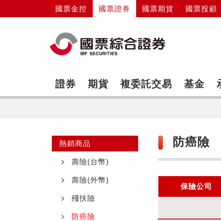
國票金控
國票證券
國票期貨
國票投顧
證券
期貨
複委託交易
基金
防癌險
熱銷商品
壽險(台幣)
壽險(外幣)
保險公司
殘扶險
防癌險