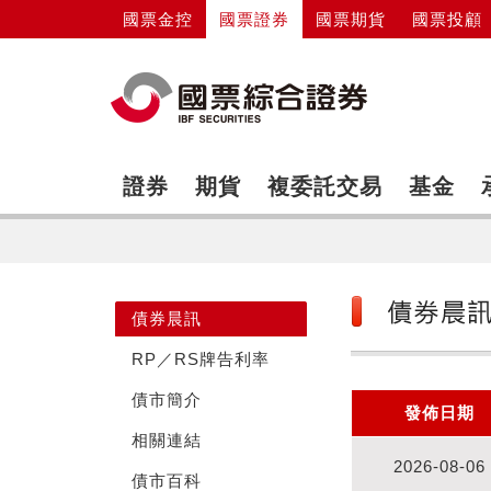
國票金控
國票證券
國票期貨
國票投顧
證券
期貨
複委託交易
基金
債券晨訊
RP／RS牌告利率
債市簡介
發佈日期
相關連結
2026-08-06
債市百科